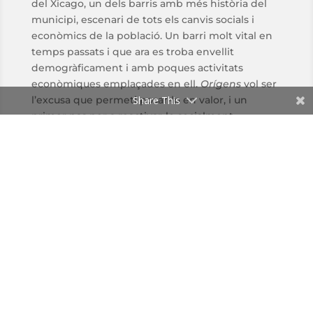
del Xicago, un dels barris amb més història del
municipi, escenari de tots els canvis socials i
econòmics de la població. Un barri molt vital en
temps passats i que ara es troba envellit
demogràficament i amb poques activitats
econòmiques emplaçades en ell.
Orígens
vol ser
l’excusa que permeti posar-lo en valor, i un
Share This
primer pas per a reactivar-lo socialment.
Durant tres dies els veïns de la població, ja sigui
enquadrats en les associacions locals o a títol
individual, participaran en aquesta activitat
organitzant i interpretant ells mateixos rols
vinculats a aquests dos grups socials: els
mariners i les seues famílies reparant xarxes al
carrer, fent la partida de morra o de buti a les
tavernes; els pagesos, arribant amb els carros
carregats d’arròs de la ribera pujant pel carrer
llarg, cosint els sacs esguerrats per a la collita de