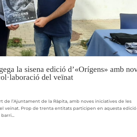
gega la sisena edició d’«Orígens» amb no
 col·laboració del veïnat
rt de l’Ajuntament de la Ràpita, amb noves iniciatives de les
ó del veïnat. Prop de trenta entitats participen en aquesta edició
arri...